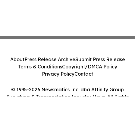
About
Press Release Archive
Submit Press Release
Terms & Conditions
Copyright/DMCA Policy
Privacy Policy
Contact
© 1995-2026 Newsmatics Inc. dba Affinity Group
Publishing & Transportation Industry News. All Rights
Reserved.
Cookie Settings / Your Privacy Choices