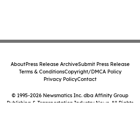
About
Press Release Archive
Submit Press Release
Terms & Conditions
Copyright/DMCA Policy
Privacy Policy
Contact
© 1995-2026 Newsmatics Inc. dba Affinity Group
Publishing & Transportation Industry News. All Rights
Reserved.
Cookie Settings / Your Privacy Choices