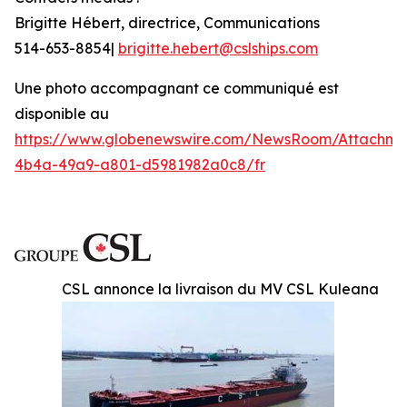
Brigitte Hébert, directrice, Communications
514-653-8854|
brigitte.hebert@cslships.com
Une photo accompagnant ce communiqué est
disponible au
https://www.globenewswire.com/NewsRoom/Attachme
4b4a-49a9-a801-d5981982a0c8/fr
CSL annonce la livraison du MV CSL Kuleana